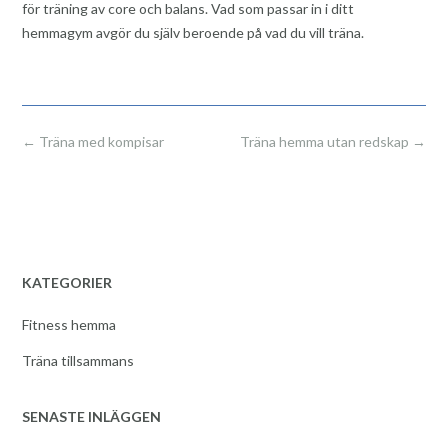
för träning av core och balans. Vad som passar in i ditt
hemmagym avgör du själv beroende på vad du vill träna.
Post
←
Träna med kompisar
Träna hemma utan redskap
→
navigation
KATEGORIER
Fitness hemma
Träna tillsammans
SENASTE INLÄGGEN