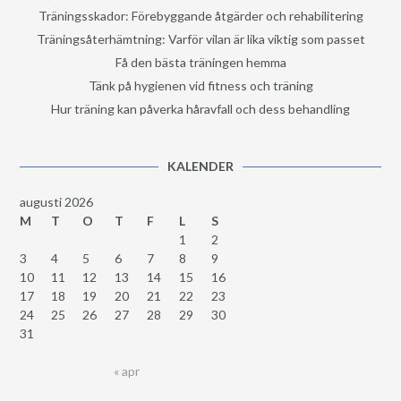
Träningsskador: Förebyggande åtgärder och rehabilitering
Träningsåterhämtning: Varför vilan är lika viktig som passet
Få den bästa träningen hemma
Tänk på hygienen vid fitness och träning
Hur träning kan påverka håravfall och dess behandling
KALENDER
augusti 2026
M
T
O
T
F
L
S
1
2
3
4
5
6
7
8
9
10
11
12
13
14
15
16
17
18
19
20
21
22
23
24
25
26
27
28
29
30
31
« apr