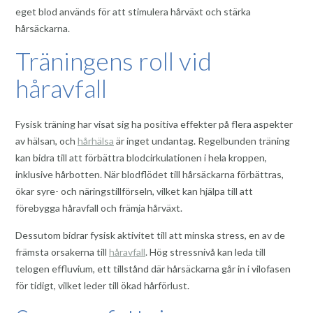
eget blod används för att stimulera hårväxt och stärka
hårsäckarna.
Träningens roll vid
håravfall
Fysisk träning har visat sig ha positiva effekter på flera aspekter
av hälsan, och
hårhälsa
är inget undantag. Regelbunden träning
kan bidra till att förbättra blodcirkulationen i hela kroppen,
inklusive hårbotten. När blodflödet till hårsäckarna förbättras,
ökar syre- och näringstillförseln, vilket kan hjälpa till att
förebygga håravfall och främja hårväxt.
Dessutom bidrar fysisk aktivitet till att minska stress, en av de
främsta orsakerna till
håravfall
. Hög stressnivå kan leda till
telogen effluvium, ett tillstånd där hårsäckarna går in i vilofasen
för tidigt, vilket leder till ökad hårförlust.