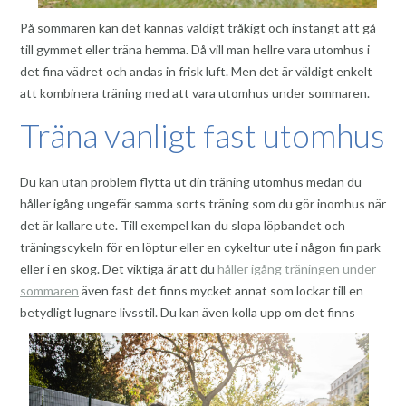
På sommaren kan det kännas väldigt tråkigt och instängt att gå
till gymmet eller träna hemma. Då vill man hellre vara utomhus i
det fina vädret och andas in frisk luft. Men det är väldigt enkelt
att kombinera träning med att vara utomhus under sommaren.
Träna vanligt fast utomhus
Du kan utan problem flytta ut din träning utomhus medan du
håller igång ungefär samma sorts träning som du gör inomhus när
det är kallare ute. Till exempel kan du slopa löpbandet och
träningscykeln för en löptur eller en cykeltur ute i någon fin park
eller i en skog. Det viktiga är att du
håller igång träningen under
sommaren
även fast det finns mycket annat som lockar till en
betydligt lugnare livss
til. Du kan även kolla upp om det finns