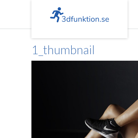
Skip
to
content
1_thumbnail