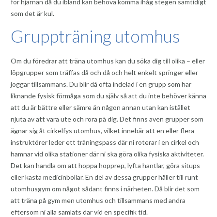
för hjärnan då du ibland kan behöva komma ihåg stegen samtidigt
som det är kul.
Gruppträning utomhus
Om du föredrar att träna utomhus kan du söka dig till olika – eller
löpgrupper som träffas då och då och helt enkelt springer eller
joggar tillsammans. Du blir då ofta indelad i en grupp som har
liknande fysisk förmåga som du själv så att du inte behöver känna
att du är bättre eller sämre än någon annan utan kan istället
njuta av att vara ute och röra på dig. Det finns även grupper som
ägnar sig åt cirkelfys utomhus, vilket innebär att en eller flera
instruktörer leder ett träningspass där ni roterar i en cirkel och
hamnar vid olika stationer där ni ska göra olika fysiska aktiviteter.
Det kan handla om att hoppa hopprep, lyfta hantlar, göra situps
eller kasta medicinbollar. En del av dessa grupper håller till runt
utomhusgym om något sådant finns i närheten. Då blir det som
att träna på gym men utomhus och tillsammans med andra
eftersom ni alla samlats där vid en specifik tid.