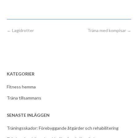
Post
←
Lagidrotter
Träna med kompisar
→
navigation
KATEGORIER
Fitness hemma
Träna tillsammans
SENASTE INLÄGGEN
Träningsskador: Förebyggande åtgärder och rehabilitering