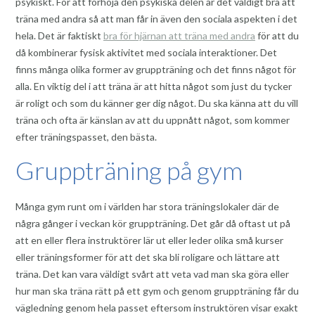
psykiskt. För att förhöja den psykiska delen är det väldigt bra att
träna med andra så att man får in även den sociala aspekten i det
hela. Det är faktiskt
bra för hjärnan att träna med andra
för att du
då kombinerar fysisk aktivitet med sociala interaktioner. Det
finns många olika former av gruppträning och det finns något för
alla. En viktig del i att träna är att hitta något som just du tycker
är roligt och som du känner ger dig något. Du ska känna att du vill
träna och ofta är känslan av att du uppnått något, som kommer
efter träningspasset, den bästa.
Gruppträning på gym
Många gym runt om i världen har stora träningslokaler där de
några gånger i veckan kör gruppträning. Det går då oftast ut på
att en eller flera instruktörer lär ut eller leder olika små kurser
eller träningsformer för att det ska bli roligare och lättare att
träna. Det kan vara väldigt svårt att veta vad man ska göra eller
hur man ska träna rätt på ett gym och genom gruppträning får du
vägledning genom hela passet eftersom instruktören visar exakt