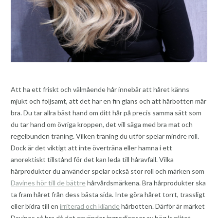
Att ha ett friskt och välmående hår innebär att håret känns
mjukt och följsamt, att det har en fin glans och att hårbotten mår
bra. Du tar allra bäst hand om ditt hår på precis samma sätt som
du tar hand om övriga kroppen, det vill säga med bra mat och
regelbunden träning. Vilken träning du utför spelar mindre roll.
Dock är det viktigt att inte överträna eller hamna i ett
anorektiskt tillstånd för det kan leda till håravfall. Vilka
hårprodukter du använder spelar också stor roll och märken som
Davines hör till de bättre
hårvårdsmärkena. Bra hårprodukter ska
ta fram håret från dess bästa sida. Inte göra håret torrt, trassligt
eller bidra till en
irriterad och kliande
hårbotten. Därför är märket
Davines så bra då det använder ingredienser av hög kvalitet.