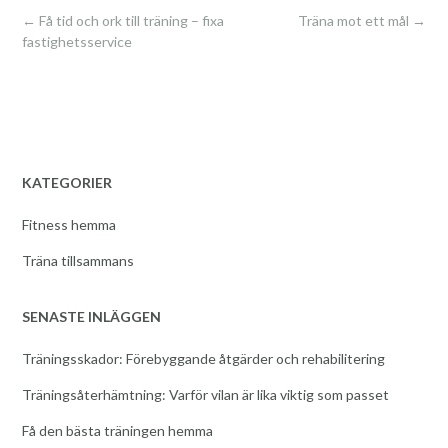
Post
←
Få tid och ork till träning – fixa
Träna mot ett mål
→
navigation
fastighetsservice
KATEGORIER
Fitness hemma
Träna tillsammans
SENASTE INLÄGGEN
Träningsskador: Förebyggande åtgärder och rehabilitering
Träningsåterhämtning: Varför vilan är lika viktig som passet
Få den bästa träningen hemma