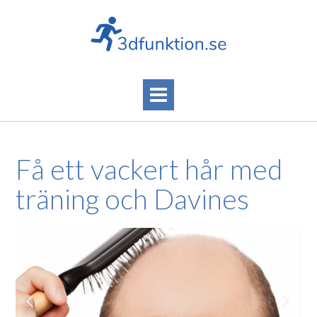
Skip
to
content
Få ett vackert hår med
träning och Davines