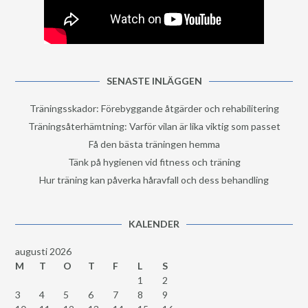
SENASTE INLÄGGEN
Träningsskador: Förebyggande åtgärder och rehabilitering
Träningsåterhämtning: Varför vilan är lika viktig som passet
Få den bästa träningen hemma
Tänk på hygienen vid fitness och träning
Hur träning kan påverka håravfall och dess behandling
KALENDER
augusti 2026
M
T
O
T
F
L
S
1
2
3
4
5
6
7
8
9