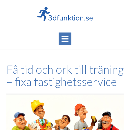
Skip
to
content
Få tid och ork till träning
– fixa fastighetsservice