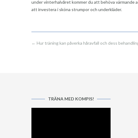
under vinterhalvåret kommer du att behöva värmande acc
att investera i sköna strumpor och underkläder.
Post
←
Hur träning kan påverka håravfall och dess behandlin
navigation
TRÄNA MED KOMPIS!