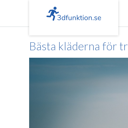
Skip
to
content
Bästa kläderna för t