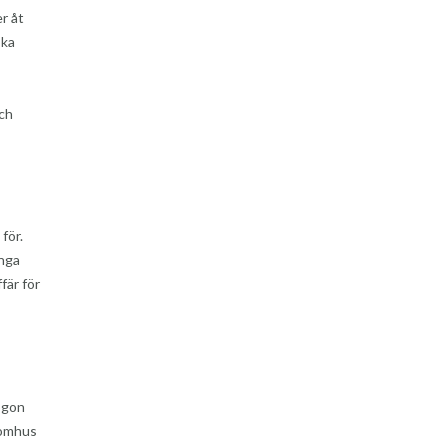
er åt
ska
och
för.
inga
fär för
sögon
tomhus