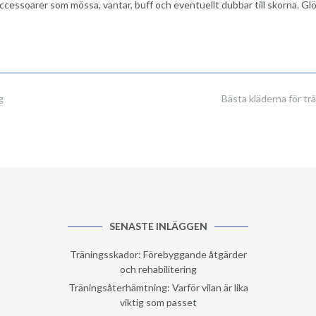
essoarer som mössa, vantar, buff och eventuellt dubbar till skorna. Gl
g
Bästa kläderna för tr
SENASTE INLÄGGEN
Träningsskador: Förebyggande åtgärder
och rehabilitering
Träningsåterhämtning: Varför vilan är lika
viktig som passet