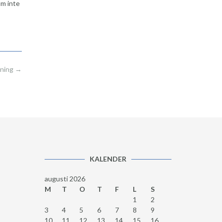
öm inte
äning
→
KALENDER
augusti 2026
M
T
O
T
F
L
S
1
2
3
4
5
6
7
8
9
10
11
12
13
14
15
16