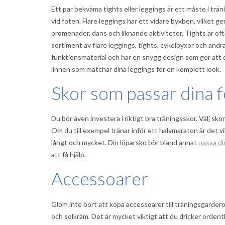
Ett par bekväma tights eller leggings är ett måste i trä
vid foten. Flare leggings har ett vidare byxben, vilket ge
promenader, dans och liknande aktiviteter. Tights är ofta
sortiment av flare leggings, tights, cykelbyxor och andr
funktionsmaterial och har en snygg design som gör att de 
linnen som matchar dina leggings för en komplett look.
Skor som passar dina f
Du bör även investera i riktigt bra träningsskor. Välj sk
Om du till exempel tränar inför ett halvmaraton är det 
långt och mycket. Din löparsko bör bland annat
passa di
att få hjälp.
Accessoarer
Glöm inte bort att köpa accessoarer till träningsgarde
och solkräm. Det är mycket viktigt att du dricker orde