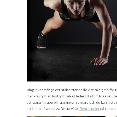
Idag lever många ett stillasittande liv. Att ta sig tid fö
mer kravfyllt än lustfyllt, vilket leder till att många s
att träna i grupp blir träningen roligare och du kan hit
att hoppa över pass. Detta visar
flera studier
på temat.