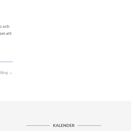
pp och
nom att
dling
→
KALENDER