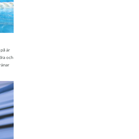
 på är
dra och
ränar