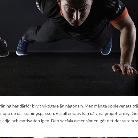
r träning har därför blivit viktigare än någonsin. Men många upplever att tr
kjuter upp de där träningspassen. Ett alternativ kan då vara gruppträning. 
ta glädje och motivation igen. Den sociala dimensionen gör det dessutom s