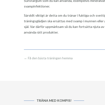
Sunstargum som du kan använda, exempelvis mineralvatt
svampinfektioner.
Särskilt viktigt är detta om du tränar i fuktiga och svett
träningsglädjen ska ersättas med svamp i munnen eller a
själ. Var därför uppmärksam så du kan fortsätta njuta av
använda rätt produkter.
Post
←
Få den bästa träningen hemma
navigation
TRÄNA MED KOMPIS!