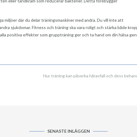
en eller tandkräm som reducerar bakterier. Detta förebygger
iga miljöer där du delar träningsmaskiner med andra. Du vill inte att
ndra sjukdomar. Fitness och träning ska vara roligt och stärka både kro
 alla positiva effekter som gruppträning ger och ta hand om din hälsa ge
Hur träning kan påverka håravfall och dess behan
SENASTE INLÄGGEN